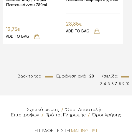
Παπαϊωάννου 750ml
23,85
€
12,75
€
ADD TO BAG
ADD TO BAG
Back to top
Εμφάνιση ανά
20
/σελίδα
7
3
4
5
6
8
9
10
Σχετικά με μας
/
Όροι Αποστολής -
Επιστροφών
/
Τρόποι Πληρωμής
/
Όροι Χρήσης
ΕΓΓΡΑΦΕΙΤΕ ΣΤΗ
MAILING LIST