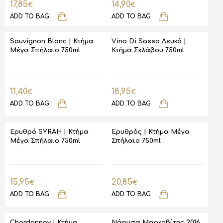
17,85
14,90
€
€
ADD TO BAG
ADD TO BAG
Sauvignon Blanc | Κτήμα
Vino Di Sasso Λευκό |
Μέγα Σπήλαιο 750ml
Κτήμα Σκλάβου 750ml
11,40
18,95
€
€
ADD TO BAG
ADD TO BAG
Ερυθρό SYRAH | Κτήμα
Ερυθρός | Κτήμα Μέγα
Μέγα Σπήλαιο 750ml
Σπήλαιο 750ml
15,95
20,85
€
€
ADD TO BAG
ADD TO BAG
Chardonnay | Κτήμα
Νάουσα Μαρκοβίτης 2016